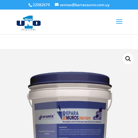
22082679
ventas@barracauno.com.uy